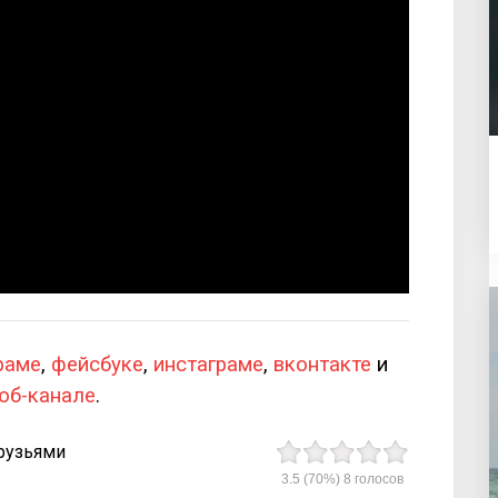
раме
,
фейсбуке
,
инстаграме
,
вконтакте
и
юб-канале
.
рузьями
3.5
(70%)
8
голосов