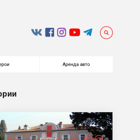
ерои
Аренда авто
ории