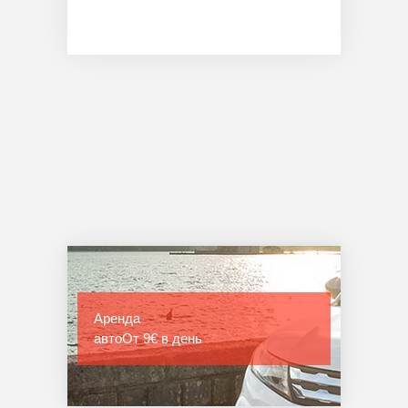
Аренда
авто
От 9€ в день