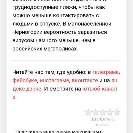
труднодоступные пляжи, чтобы как
можно меньше контактировать с
людьми в отпуске. В малонаселенной
Черногории вероятность заразиться
вирусом намного меньше, чем в
российских мегаполисах.
Читайте нас там, где удобно: в
телеграме
,
фейсбуке
,
инстаграме
,
вконтакте
и на
ян
декс.дзене
. И смотрите на
ютьюб-канал
е
.
3.8
(76.67%)
6
голосов
Поделитесь интересным материалом с