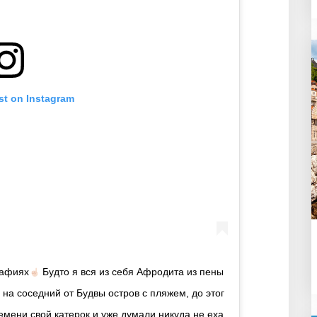
st on Instagram
рафиях
Будто я вся из себя Афродита из пены
 на соседний от Будвы остров с пляжем, до этог
мени свой катерок и уже думали никуда не еха