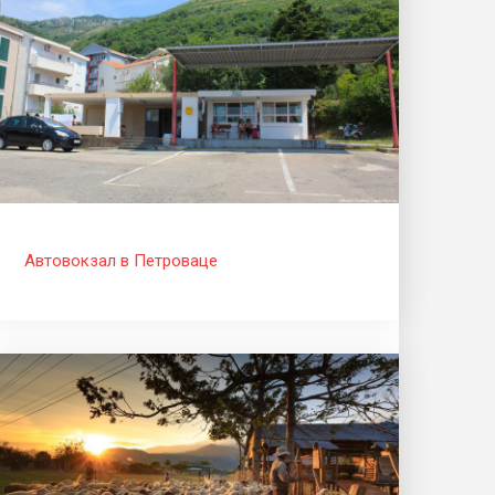
Автовокзал в Петроваце