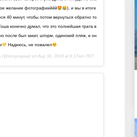
о мое желание фотографииййй
), и мы в итоге
я 40 минут, чтобы потом вернуться обратно то
оша конечно думал, что это полнейшая трата в
но после был закат, шторм, одинокий пляж, и он
и
Надеюсь, не пожалел
а
(@stroynayaa) on
Aug 30, 2018 at 8:17am PDT