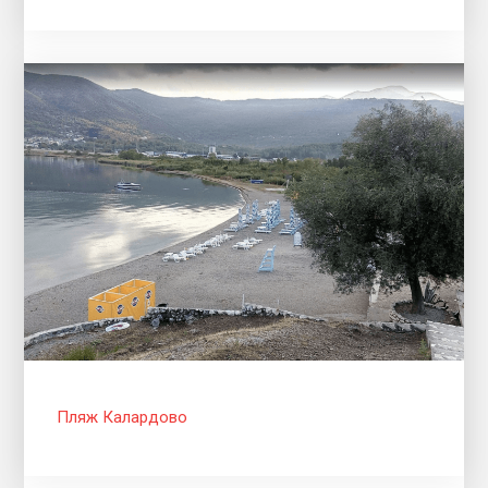
Пляж Калардово