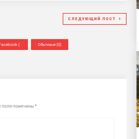
СЛЕДУЮЩИЙ ПОСТ
Facebook (
Обычные (0)
)
 поля помечены
*