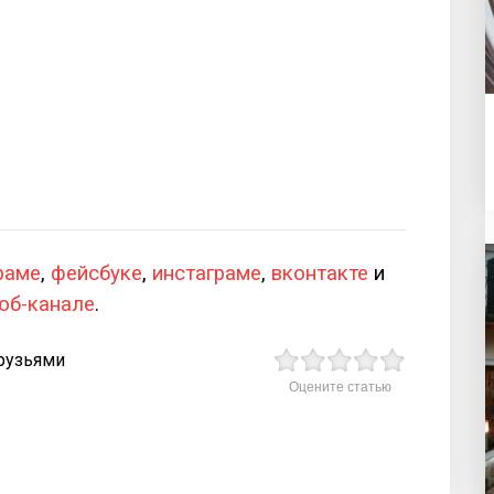
раме
,
фейсбуке
,
инстаграме
,
вконтакте
и
юб-канале
.
рузьями
Оцените статью