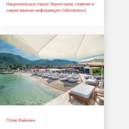
Национальные парки Черногории: главная и
самая важная информация (обновлено)
Пляж Вайкики