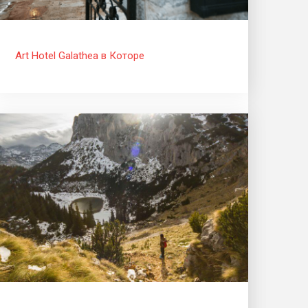
Art Hotel Galathea в Которе