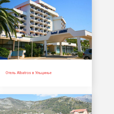
Отель Albatros в Ульцинье