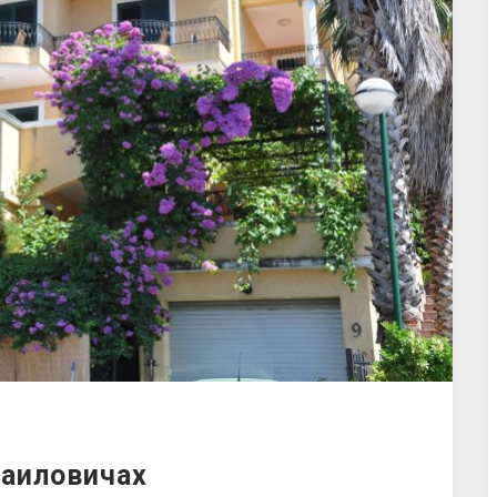
фаиловичах