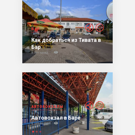
БАР
Как добраться из Тивата в
Бар
8 лет назад
АВТОВОКЗАЛЫ
Автовокзал в Баре
8 лет назад