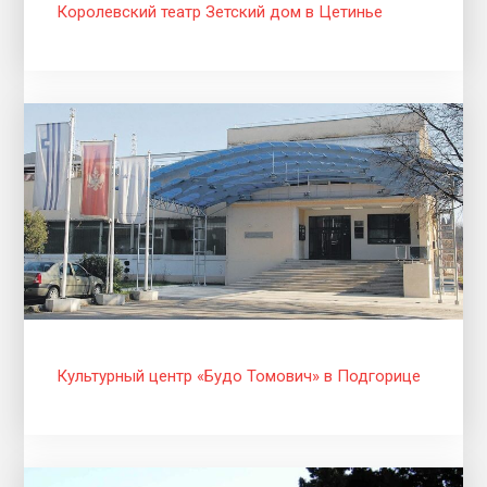
Королевский театр Зетский дом в Цетинье
Культурный центр «Будо Томович» в Подгорице