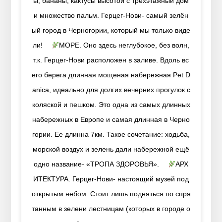
ы, бананы, кактусы высотой с трехэтажный дом
и множество пальм. Герцег-Нови- самый зелён
ый город в Черногории, который мы только виде
ли! ⠀
МОРЕ. Оно здесь неглубокое, без волн,
т.к. Герцег-Нови расположен в заливе. Вдоль вс
его берега длинная мощеная набережная Pet D
anica, идеально для долгих вечерних прогулок с
коляской и пешком. Это одна из самых длинных
набережных в Европе и самая длинная в Черно
гории. Ее длинна 7км. Такое сочетание: ходьба,
морской воздух и зелень дали набережной ещё
одно название- «ТРОПА ЗДОРОВЬЯ». ⠀
АРХ
ИТЕКТУРА. Герцег-Нови- настоящий музей под
открытым небом. Стоит лишь подняться по спря
танным в зелени лестницам (которых в городе о