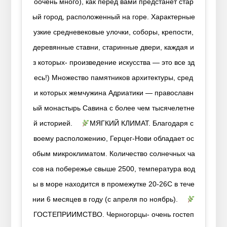
оочень много), как перед вами предстанет стар
ый город, расположенный на горе. Характерные
узкие средневековые улочки, соборы, крепости,
деревянные ставни, старинные двери, каждая и
з которых- произведение искусства — это все зд
есь!) Множество памятников архитектуры, сред
и которых жемчужина Адриатики — православн
ый монастырь Савина с более чем тысячелетне
й историей. ⠀
МЯГКИЙ КЛИМАТ. Благодаря с
воему расположению, Герцег-Нови обладает ос
обым микроклиматом. Количество солнечных ча
сов на побережье свыше 2500, температура вод
ы в море находится в промежутке 20-26С в тече
нии 6 месяцев в году (с апреля по ноябрь). ⠀
ГОСТЕПРИИМСТВО. Черногорцы- очень гостеп