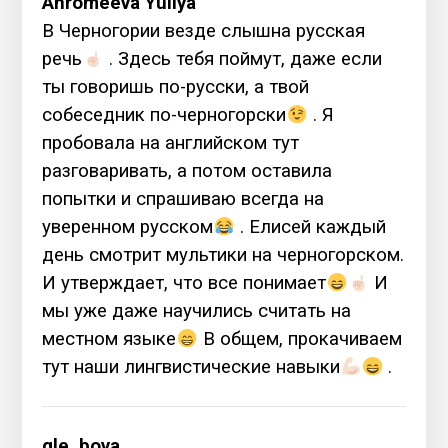
Ahromeeva Yuliya
В Черногории везде слышна русская
речь
. Здесь тебя поймут, даже если
ты говоришь по-русски, а твой
собеседник по-черногорски
. Я
пробовала на английском тут
разговаривать, а потом оставила
попытки и спрашиваю всегда на
уверенном русском
. Елисей каждый
день смотрит мультики на черногорском.
И утверждает, что все понимает
И
мы уже даже научились считать на
местном языке
В общем, прокачиваем
тут наши лингвистические навыки
.
gle_bova