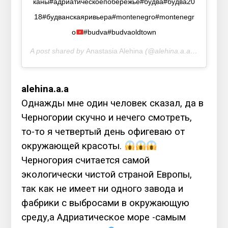
каны#адриатическоепобережье#будва#будва20
18#будванскаяривьера#montenegro#montenegr
o
#budva#budvaoldtown
A post shared by
Anastasia Alehina
(@alehina.a.a) on
Jun 29
alehina.a.a
Однажды мне один человек сказал, да в
Черногории скучно и нечего смотреть,
то-то я четвертый день офигеваю от
окружающей красоты.
Черногория считается самой
экологически чистой страной Европы,
так как не имеет ни одного завода и
фабрики с выбросами в окружающую
среду,а Адриатическое море -самым