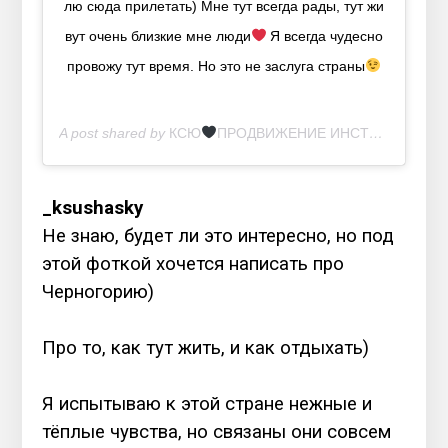
лю сюда прилетать) Мне тут всегда рады, тут жи
вут очень близкие мне люди
Я всегда чудесно
провожу тут время. Но это не заслуга страны
⠀
A post shared by
КСЮ
ПРОДВИЖЕНИЕ ИНСТАГРАМ
(@_k
_ksushasky
Не знаю, будет ли это интересно, но под
этой фоткой хочется написать про
Черногорию)
⠀
Про то, как тут жить, и как отдыхать)
⠀
Я испытываю к этой стране нежные и
тёплые чувства, но связаны они совсем