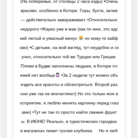
(На побережье, от столицы 2 часа езды) •Очень
красиво, особенно в Которе. Горы, бухта, залив
— действительно завораживает. •Относительно
недорого •Жарко уже в мае (как по мне, это адс
кий лютый и ужасный минус
но кому-то кайф
ово) •С детьми, на мой взгляд, тут неудобно и ск
учно, относительно той же Турции или Греции.
Пляжи в Будве заполнены людьми, в Которе пл
яжей нет вообще
•За 2 недели тут можно объ
ездить все красоты и обсмотреться. Второй раз
они уже так не впечатляют) Но это только мое в
осприятие, я люблю менять картинку перед глаз
ами) •Тут не так-то просто найти свежие фрукт
ы. В ИЮНЕ! Реально, в туристических городках
в магазинах лежит тухлая клубника. ⠀ Но я люб