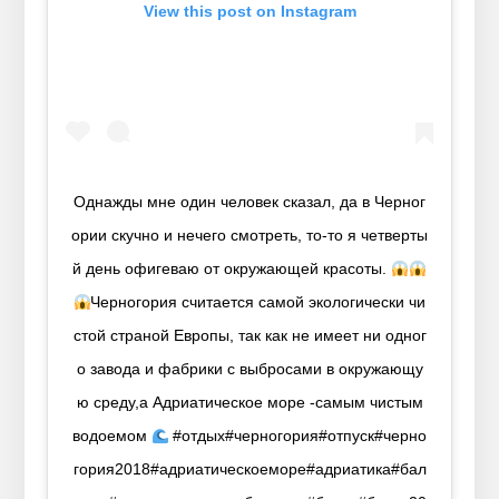
View this post on Instagram
Однажды мне один человек сказал, да в Черног
ории скучно и нечего смотреть, то-то я четверты
й день офигеваю от окружающей красоты.
Черногория считается самой экологически чи
стой страной Европы, так как не имеет ни одног
о завода и фабрики с выбросами в окружающу
ю среду,а Адриатическое море -самым чистым
водоемом
#отдых#черногория#отпуск#черно
гория2018#адриатическоеморе#адриатика#бал