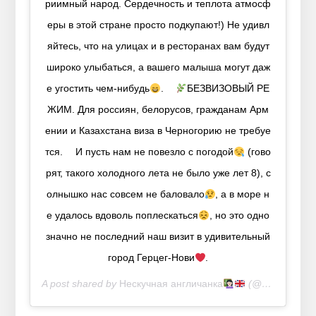
риимный народ. Сердечность и теплота атмосф
еры в этой стране просто подкупают!) Не удивл
яйтесь, что на улицах и в ресторанах вам будут
широко улыбаться, а вашего малыша могут даж
е угостить чем-нибудь
. ⠀
БЕЗВИЗОВЫЙ РЕ
ЖИМ. Для россиян, белорусов, гражданам Арм
ении и Казахстана виза в Черногорию не требуе
тся. ⠀ И пусть нам не повезло с погодой
(гово
рят, такого холодного лета не было уже лет 8), с
олнышко нас совсем не баловало
, а в море н
е удалось вдоволь поплескаться
, но это одно
значно не последний наш визит в удивительный
город Герцег-Нови
.
A post shared by
Нескучная англичанка
(@mama.english) on