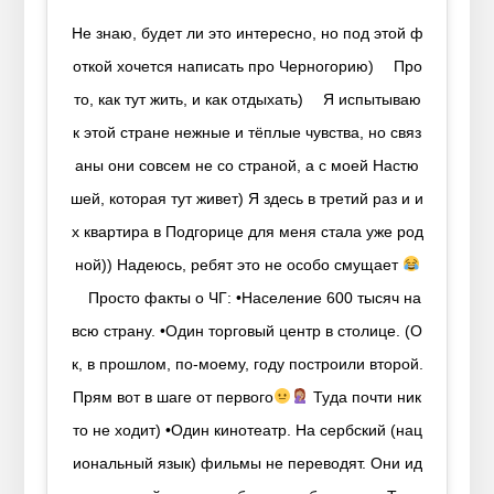
Не знаю, будет ли это интересно, но под этой ф
откой хочется написать про Черногорию) ⠀ Про
то, как тут жить, и как отдыхать) ⠀ Я испытываю
к этой стране нежные и тёплые чувства, но связ
аны они совсем не со страной, а с моей Настю
шей, которая тут живет) Я здесь в третий раз и и
х квартира в Подгорице для меня стала уже род
ной)) Надеюсь, ребят это не особо смущает
⠀ Просто факты о ЧГ: •Население 600 тысяч на
всю страну. •Один торговый центр в столице. (О
к, в прошлом, по-моему, году построили второй.
Прям вот в шаге от первого
Туда почти ник
то не ходит) •Один кинотеатр. На сербский (нац
иональный язык) фильмы не переводят. Они ид