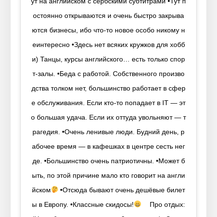
ут на английском с сербскими субтитрами •Тут п
остоянно открываются и очень быстро закрыва
ются бизнесы, ибо что-то новое особо никому н
еинтересно •Здесь нет всяких кружков для хобб
и) Танцы, курсы английского… есть только спор
т-залы. •Беда с работой. Собственного произво
дства толком нет, большинство работает в сфер
е обслуживания. Если кто-то попадает в IT — эт
о большая удача. Если их оттуда увольняют — т
рагедия. •Очень ленивые люди. Будний день, р
абочее время — в кафешках в центре сесть нег
де. •Большинство очень патриотичны. •Может б
ыть, по этой причине мало кто говорит на англи
йском
•Отсюда бывают очень дешёвые билет
ы в Европу. •Классные скидосы!
⠀ Про отдых: