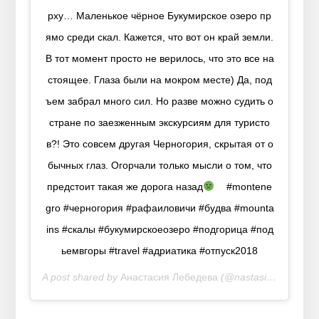
рху… Маленькое чёрное Букумирское озеро пр
ямо среди скал. Кажется, что вот он край земли.
В тот момент просто не верилось, что это все на
стоящее. Глаза были на мокром месте) Да, под
ъем забрал много сил. Но разве можно судить о
стране по заезженным экскурсиям для туристо
в?! Это совсем другая Черногория, скрытая от о
бычных глаз. Огорчали только мысли о том, что
предстоит такая же дорога назад
⠀ #montene
gro #черногория #рафаиловичи #будва #mounta
ins #скалы #букумирскоеозеро #подгорица #под
ьемвгоры #travel #адриатика #отпуск2018
A post shared by
Анастасия Лебедева
(@nastasia_lebedz) on