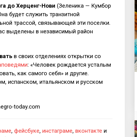
ога до Херценг-Нови
(Зеленика — Кумбор
на будет служить транзитной
ьной трассой, связывающей эти поселки.
ас выделены в независимый район
вать
в своих отделениях открытки со
заповедями
: «Человек рождается усталым
вать, как самого себя» и другие.
м, испанском, итальянском и русском
egro-today.com
раме
,
фейсбуке
,
инстаграме
,
вконтакте
и