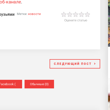
юб-канале
.
рузьями
Метки:
новости
Оцените статью
СЛЕДУЮЩИЙ ПОСТ
Facebook (
Обычные (0)
)