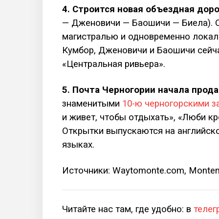
4. Строится новая объездная дор
— Дженовичи — Баошичи — Биела). О
магистралью и одновременно локал
Кумбор, Дженовичи и Баошичи сейч
«Центральная ривьера».
5. Почта Черногории начала прода
знаменитыми
10-ю черногорскими 
и живет, чтобы отдыхать», «Люби кро
Открытки выпускаются на английско
языках.
Источники: Waytomonte.com, Monten
Читайте нас там, где удобно: в
телег