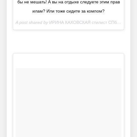
бы не мешать! А вы на отдыхе следуете этим прав
илам? Или тоже сидите за компом?
A post shared by
ИРИНА КАХОВСКАЯ стилист СПб
(@irina_k