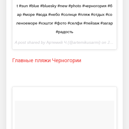
t #sun #blue #bluesky #new #photo #черногория #б
ар #море #вода #небо #солнце #пляж #отдых #со
леноеморе #хэштэг #фото #селфи #пейзаж #загар
#радость
A post shared by
Артемий Ч
(@artemikusarmi) on
Jul 12, 2018 at 10:55pm PDT
Главные пляжи Черногории