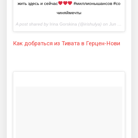
жить здесь и сейчас
#миллионышансов #со
чиняймечты
A post shared by
Irina Gorskina
(@irishulya) on
Jun 17, 2018 at 11:28am PDT
Как добраться из Тивата в Герцен-Нови