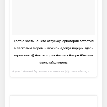
Третья часть нашего отпуска)Черногория встретил
а ласковым морем и вкусной едой)а порции здесь
огромные!))) #черногория #отпуск #море #бечичи
#венскийшницель
A post shared by
юлия васильева
(@ulavasileva) on
Jul 12, 