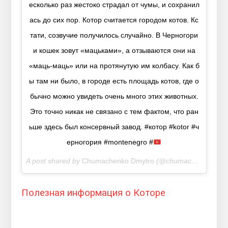
есколько раз жестоко страдал от чумы, и сохранил
ась до сих пор. Котор считается городом котов. Кс
тати, созвучие получилось случайно. В Черногори
и кошек зовут «мацьками», а отзываются они на
«маць-маць» или на протянутую им колбасу. Как б
ы там ни было, в городе есть площадь котов, где о
бычно можно увидеть очень много этих животных.
Это точно никак не связано с тем фактом, что ран
ьше здесь был консервный завод. #котор #kotor #ч
ерногория #montenegro #
A post shared by
Chumachenko Dmytro
(@chumachenko_dmytro) on
Полезная информация о Которе