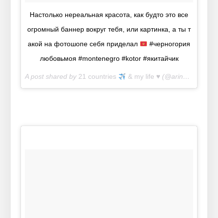
Настолько нереальная красота, как будто это все
огромный баннер вокруг тебя, или картинка, а ты т
акой на фотошопе себя приделал
#черногория
любовьмоя #montenegro #kotor #якитайчик
A post shared by
21 countries
& my life
♥️
(@arinarikki) on
J