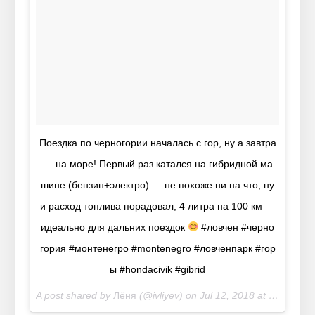
Поездка по черногории началась с гор, ну а завтра
— на море! Первый раз катался на гибридной ма
шине (бензин+электро) — не похоже ни на что, ну
и расход топлива порадовал, 4 литра на 100 км —
идеально для дальних поездок
#ловчен #черно
гория #монтенегро #montenegro #ловченпарк #гор
ы #hondacivik #gibrid
A post shared by
Лёня
(@ivliyev) on
Jul 12, 2018 at 11:24pm PDT