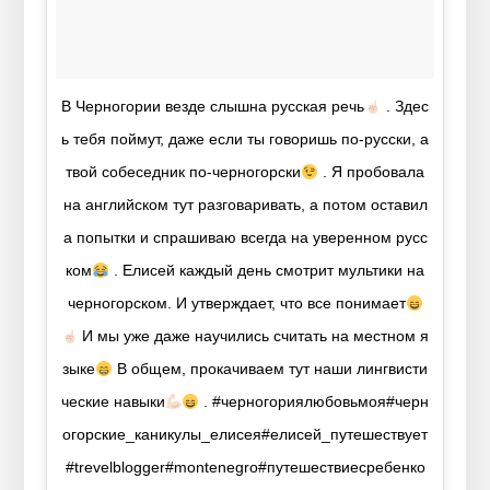
В Черногории везде слышна русская речь
. Здес
ь тебя поймут, даже если ты говоришь по-русски, а
твой собеседник по-черногорски
. Я пробовала
на английском тут разговаривать, а потом оставил
а попытки и спрашиваю всегда на уверенном русс
ком
. Елисей каждый день смотрит мультики на
черногорском. И утверждает, что все понимает
И мы уже даже научились считать на местном я
зыке
В общем, прокачиваем тут наши лингвисти
ческие навыки
. #черногориялюбовьмоя#черн
огорские_каникулы_елисея#елисей_путешествует
#trevelblogger#montenegro#путешествиесребенко