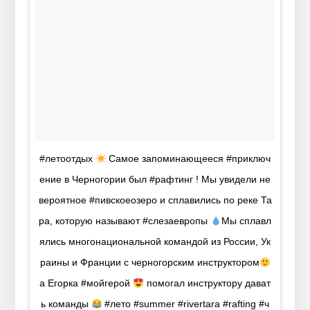
#летоотдых
Самое запоминающееся #приключ
ение в Черногории был #рафтинг ! Мы увидели не
вероятное #пивскоеозеро и сплавились по реке Та
ра, которую называют #слезаевропы
Мы сплавл
ялись многонациональной командой из России, Ук
раины и Франции с черногорским инструктором
а Егорка #мойгерой
помогал инструктору дават
ь команды
#лето #summer #rivertara #rafting #ч