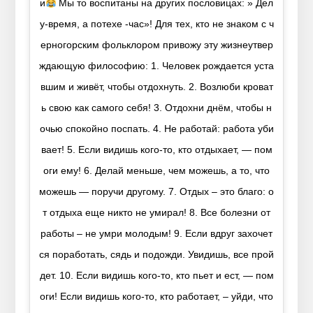
и
Мы то воспитаны на других пословицах: » Дел
у-время, а потехе -час»! Для тех, кто не знаком с ч
ерногорским фольклором привожу эту жизнеутвер
ждающую философию: 1. Человек рождается уста
вшим и живёт, чтобы отдохнуть. 2. Возлюби кроват
ь свою как самого себя! 3. Отдохни днём, чтобы н
очью спокойно поспать. 4. Не работай: работа уби
вает! 5. Если видишь кого-то, кто отдыхает, — пом
оги ему! 6. Делай меньше, чем можешь, а то, что
можешь — поручи другому. 7. Отдых – это благо: о
т отдыха еще никто не умирал! 8. Все болезни от
работы – не умри молодым! 9. Если вдруг захочет
ся поработать, сядь и подожди. Увидишь, все прой
дет. 10. Если видишь кого-то, кто пьет и ест, — пом
оги! Если видишь кого-то, кто работает, – уйди, что