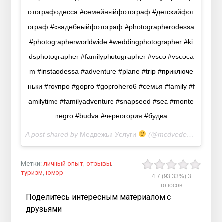
отографодесса #семейныйфотограф #детскийфот
ограф #свадебныйфотограф #photographerodessa
#photographerworldwide #weddingphotographer #ki
dsphotographer #familyphotographer #vsco #vscoca
m #instaodessa #adventure #plane #trip #приключе
ньки #гоупро #gopro #goprohero6 #семья #family #f
amilytime #familyadventure #snapseed #sea #monte
negro #budva #черногория #будва
A post shared by
Медвежьи Услуги
(@medvedenko_aleksandr) on
Метки:
личный опыт
,
отзывы
,
туризм
,
юмор
4.7
(93.33%)
3
голосов
Поделитесь интересным материалом с
друзьями