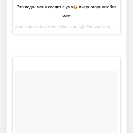
Это вода- меня сводит с ума
#черногориялюбов
ьмоя
A post shared by
Алена Банкина
(@alenavanilina) on
Jul 12,