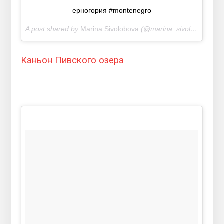
ерногория #montenegro
A post shared by
Marina Sivolobova
(@marina_sivolobova) on
Каньон Пивского озера