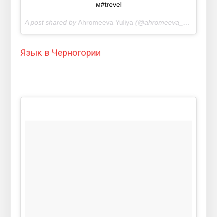
м#trevel
A post shared by
Ahromeeva Yuliya
(@ahromeeva_yuliya) on
Язык в Черногории