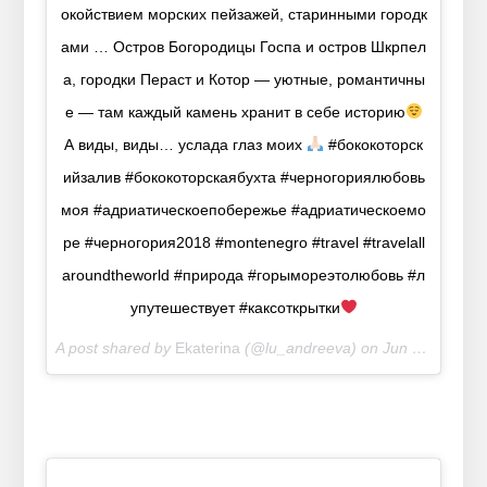
окойствием морских пейзажей, старинными городк
ами … Остров Богородицы Госпа и остров Шкрпел
а, городки Пераст и Котор — уютные, романтичны
е — там каждый камень хранит в себе историю
А виды, виды… услада глаз моих
#бококоторск
ийзалив #бококоторскаябухта #черногориялюбовь
моя #адриатическоепобережье #адриатическоемо
ре #черногория2018 #montenegro #travel #travelall
aroundtheworld #природа #горымореэтолюбовь #л
упутешествует #каксоткрытки
A post shared by
Ekaterina
(@lu_andreeva) on
Jun 23, 2018 at 11:26am PDT