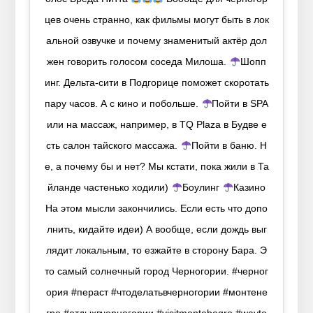
цев очень странно, как фильмы могут быть в лок
альной озвучке и почему знаменитый актёр дол
жен говорить голосом соседа Милоша.
Шопп
инг. Дельта-сити в Подгорице поможет скоротать
пару часов. А с кино и побольше.
Пойти в SPA
или на массаж, например, в TQ Plaza в Будве е
сть салон тайского массажа.
Пойти в баню. Н
е, а почему бы и нет? Мы кстати, пока жили в Та
йланде частенько ходили)
Боулинг
Казино
На этом мысли закончились. Если есть что допо
лнить, кидайте идеи) А вообще, если дождь выг
лядит локальным, то езжайте в сторону Бара. Э
то самый солнечный город Черногории. #черног
ория #пераст #чтоделатьвчерногории #монтене