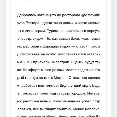
Добрались наконец-то до ресторана @vistavidik
ovac Ресторан достаточно новый и часто мелька
ет в #инстаграм. Туристов привлекает в первую
очередь видом. Но, как сказал Вася: «как прави
ло, ресторан с хорошим видом — отстой, потом
у что хозяева не особо заморачиваются остальн
ым.» Мы приехали на завтрак. Оценки будут так
ие: Комфорт: много разных мест с видом на ста
рый город и на пляж Могрен. Столы под навесо
м, работает вентилятор. Вид: лучший вид в Будв
е , ресторан прям над старым городом. Интерь
ер: ресторан новый, поэтому ещё не успел потр
епаться, все выглядит приятно. Меню: неплохо
е, есть из чего выбрать. Например, есть яйца Бе