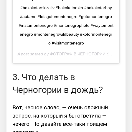
#bokokotorskizaliv #bokokotorska #bokokotorbay
#autamn #letsgotomontenegro #gotomontenegro
#instamontenegro #montenegrophoto #waytomont
enegro #montenegrowildbeauty #kotormontenegr
o #visitmontenegro
A post shared by
ФОТОГРАФ В ЧЕРНОГОРИИ
(@mariiasosnina) on
3. Что делать в
Черногории в дождь?
Вот, чесное слово, — очень сложный
вопрос, на который я бы ответила —
нечего. Но давайте все-таки поищем