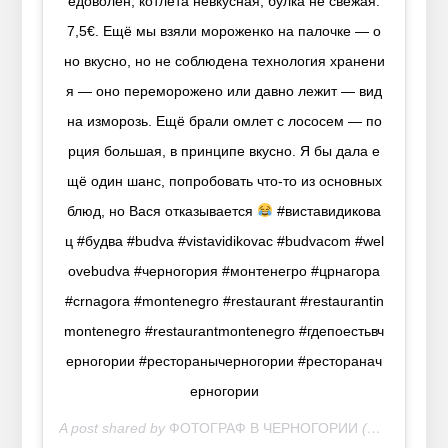
едоволен, котлета невкусная, булка не свежая.
7,5€. Ещё мы взяли мороженко на палочке — о
но вкусно, но не соблюдена технология хранени
я — оно переморожено или давно лежит — вид
на изморозь. Ещё брали омлет с лососем — по
рция большая, в принципе вкусно. Я бы дала е
щё один шанс, попробовать что-то из основных
блюд, но Вася отказывается
#виставидикова
ц #будва #budva #vistavidikovac #budvacom #wel
ovebudva #черногория #монтенегро #црнагора
#crnagora #montenegro #restaurant #restaurantin
montenegro #restaurantmontenegro #гдепоестьвч
ерногории #ресторанычерногории #ресторанач
ерногории
A post shared by
ФОТОГРАФ В ЧЕРНОГОРИИ
(@mariiasosnina) on