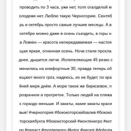
проводить по 3 часа, уже нет, толп огалделой м
олодежи нет. Люблю такую Черногорию. Сентяб
рь и октябрь просто самые лучшие месяцы. А в
октябре можно даже в осень съездить, в горы н
а Ловчен — красота непередаваемая — настоя
щая яркая, огненная осень. Ночи стали прохла
днее, дышится легче. Испепеляющие 45 резко с
менились на комфортные 30, правда теперь об
ещают много гроз, надеюсь, их не будет, по кра
йней мере днём. А море такое же бирюзовое, п
розрачное и прогретое. Только людей на пляжа
х гораздо меньше. И закаты, какие закаты краси
вые! #черногория #бококоторскийзалив #бококо
торскаябухта #бококоторский #монтенегро #кот
ор #пераст #montenegro #kotor #perast #dobrota