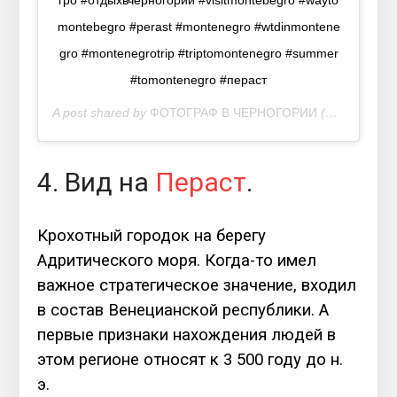
гро #отдыхвчерногории #visitmontebegro #wayto
montebegro #perast #montenegro #wtdinmontene
gro #montenegrotrip #triptomontenegro #summer
#tomontenegro #пераст
A post shared by
ФОТОГРАФ В ЧЕРНОГОРИИ
(@mariiasosnina) on
4. Вид на
Пераст
.
Крохотный городок на берегу
Адритического моря. Когда-то имел
важное стратегическое значение, входил
в состав Венецианской республики. А
первые признаки нахождения людей в
этом регионе относят к 3 500 году до н.
э.