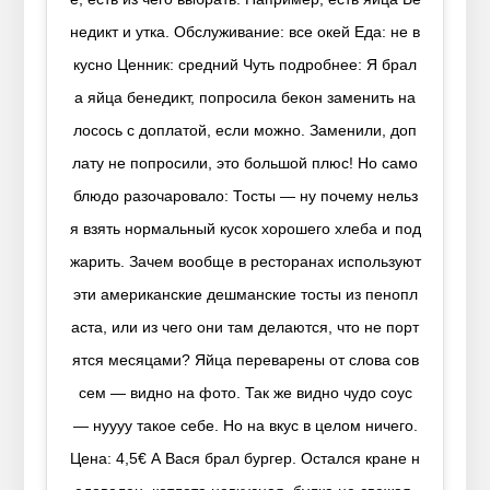
недикт и утка. Обслуживание: все окей Еда: не в
кусно Ценник: средний Чуть подробнее: Я брал
а яйца бенедикт, попросила бекон заменить на
лосось с доплатой, если можно. Заменили, доп
лату не попросили, это большой плюс! Но само
блюдо разочаровало: Тосты — ну почему нельз
я взять нормальный кусок хорошего хлеба и под
жарить. Зачем вообще в ресторанах используют
эти американские дешманские тосты из пенопл
аста, или из чего они там делаются, что не порт
ятся месяцами? Яйца переварены от слова сов
сем — видно на фото. Так же видно чудо соус
— нуууу такое себе. Но на вкус в целом ничего.
Цена: 4,5€ А Вася брал бургер. Остался кране н