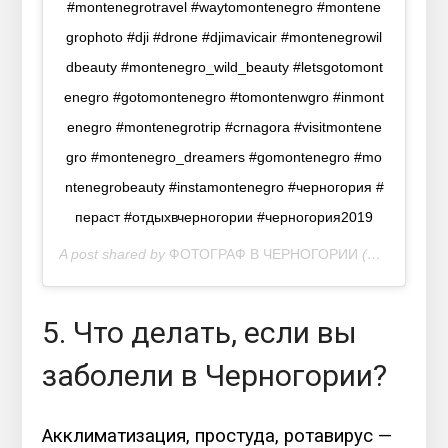
#montenegrotravel #waytomontenegro #montene
grophoto #dji #drone #djimavicair #montenegrowil
dbeauty #montenegro_wild_beauty #letsgotomont
enegro #gotomontenegro #tomontenwgro #inmont
enegro #montenegrotrip #crnagora #visitmontene
gro #montenegro_dreamers #gomontenegro #mo
ntenegrobeauty #instamontenegro #черногория #
пераст #отдыхвчерногории #черногория2019
A post shared by
ФОТОГРАФ В ЧЕРНОГОРИИ
(@mariiasosnina) on
5. Что делать, если вы
заболели в Черногории?
Акклиматизация, простуда, ротавирус —