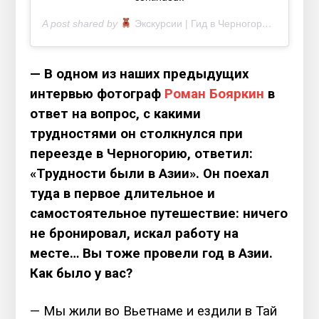
A post shared by
Экскурсии | Гид в Черногории
(@travel.
— В одном из наших предыдущих
интервью фотограф
Роман Бояркин
в
ответ на вопрос, с какими
трудностями он столкнулся при
переезде в Черногорию, ответил:
«Трудности были в Азии». Он поехал
туда в первое длительное и
самостоятельное путешествие: ничего
не бронировал, искал работу на
месте… Вы тоже провели год в Азии.
Как было у вас?
— Мы жили во Вьетнаме и ездили в Тай