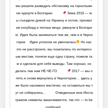
мы решили разведать обстановку на горнолыжн
ом курорте в Болгарии.⠀ ⠀⠀
Зима 2016 — м
ы съездили домой на Украину и потом, прихват
ив сноуборд и теплые вещи, рванули в Болгари
ю. Идея была заниматься тем же, чем и в Черно
гории.⠀ Идея успехом не увенчалась
Но нас
это не расстроило, мы покатались по интересн
ым местам, поняли еще одну страну, пожили та
м и сделали для себя выводы. Там хорошо, но
делать там нам НЕ-ЧЕ-ГО.⠀ ⠀⠀
2017 — мы о
пять и снова вернулись в Черногорию… здесь у
же было насижено местечко, но оставаться мы т
ут не собирались…⠀ ⠀⠀ Отведенные мне Инста
грамом символы заканчиваются, так что — to be
continued..