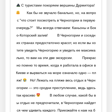
С туристами покоряем вершины Дурмитора!
⠀ ⠀ Как бы не звучало банально, но, на вопро
с "что стоит посмотреть в Черногории в первую
очередь?"⠀ Мы всегда отвечаем: Каньоны и Бок
о-Которский залив!⠀ ⠀⠀ В Черногории и соседн
их странах предостаточно красот, но если вы хо
тите увидеть Черногорию и увидеть ее максима
льно, то вам на эти две экскурсии.⠀ ⠀⠀ Прекрас
но помню то время, когда я работала в офисе в
Киеве и вырваться на море означало одно — пл
яж!
⠀ Но! Лежать на пляже весь отдых в Черн
огории — это сродни преступлению, ведь здесь
так красиво
⠀ ⠀⠀ В любом случае, какой бы в
ы отдых не предпочитали, в Черногории найдет
ся чем удивить каждого. Приезжайте к нам на б