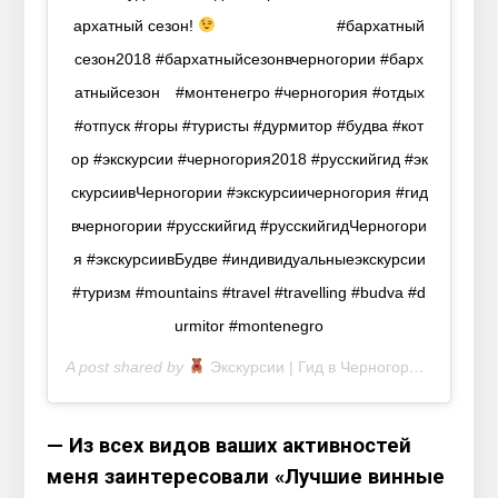
архатный сезон!
⠀ ⠀⠀ ⠀⠀ ⠀⠀ ⠀⠀ #бархатный
сезон2018 #бархатныйсезонвчерногории #барх
атныйсезон⠀ #монтенегро #черногория #отдых
#отпуск #горы #туристы #дурмитор #будва #кот
ор #экскурсии #черногория2018 #русскийгид #эк
скурсиивЧерногории #экскурсиичерногория #гид
вчерногории #русскийгид #русскийгидЧерногори
я #экскурсиивБудве #индивидуальныеэкскурсии
#туризм #mountains #travel #travelling #budva #d
urmitor #montenegro
A post shared by
Экскурсии | Гид в Черногории
(@travel.
— Из всех видов ваших активностей
меня заинтересовали «Лучшие винные